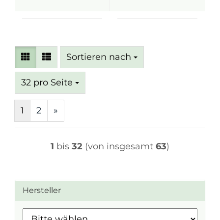
Sortieren nach
Sortieren nach
pro Seite
32 pro Seite
1
2
»
1
bis
32
(von insgesamt
63
)
Hersteller