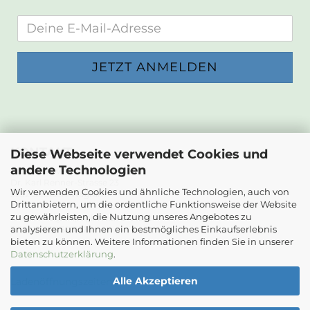
KONTAKT
Diese Webseite verwendet Cookies und
andere Technologien
Die Papierwerkstatt
Dr. Karl Renner-Strasse 23
Wir verwenden Cookies und ähnliche Technologien, auch von
2232 Deutsch-Wagram
Drittanbietern, um die ordentliche Funktionsweise der Website
zu gewährleisten, die Nutzung unseres Angebotes zu
Email: info@diepapierwerkstatt.at
analysieren und Ihnen ein bestmögliches Einkaufserlebnis
Tel. +43 664 5261978
bieten zu können. Weitere Informationen finden Sie in unserer
Kontaktformular
Datenschutzerklärung
.
Alle Akzeptieren
Ladenöffnungszeiten