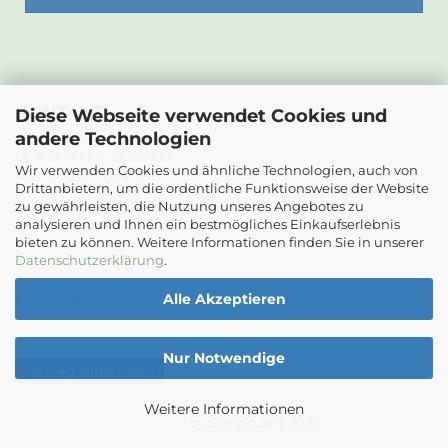
KONTAKT
Diese Webseite verwendet Cookies und
andere Technologien
Die Papierwerkstatt
Dr. Karl Renner-Strasse 23
Wir verwenden Cookies und ähnliche Technologien, auch von
2232 Deutsch-Wagram
Drittanbietern, um die ordentliche Funktionsweise der Website
zu gewährleisten, die Nutzung unseres Angebotes zu
Email: info@diepapierwerkstatt.at
analysieren und Ihnen ein bestmögliches Einkaufserlebnis
Tel. +43 664 5261978
bieten zu können. Weitere Informationen finden Sie in unserer
Kontaktformular
Datenschutzerklärung
.
Alle Akzeptieren
Ladenöffnungszeiten
Nur Notwendige
Vertrag widerrufen
Weitere Informationen
Webshop
by Gambio.de © 2026