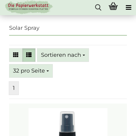
Solar Spray
Sortieren nach
Sortieren nach
pro Seite
32 pro Seite
1