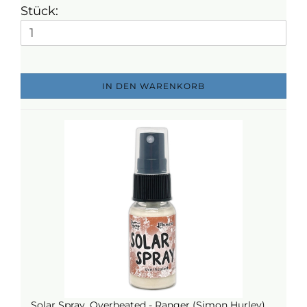
Stück:
IN DEN WARENKORB
Solar Spray, Overheated - Ranger (Simon Hurley)