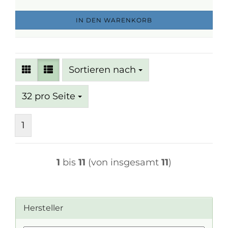
IN DEN WARENKORB
Sortieren nach
Sortieren nach
pro Seite
32 pro Seite
1
1
bis
11
(von insgesamt
11
)
Hersteller