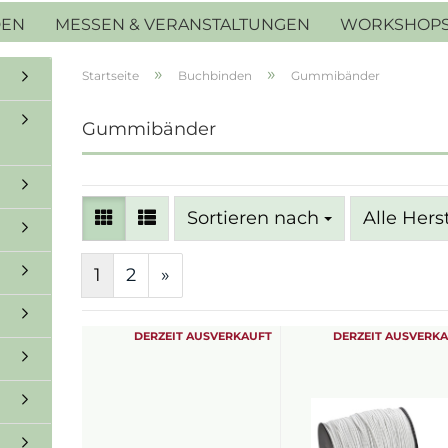
DEN
MESSEN & VERANSTALTUNGEN
WORKSHOP
»
»
Startseite
Buchbinden
Gummibänder
Gummibänder
Sortieren nach
Sortieren nach
Alle Hers
1
2
»
DERZEIT AUSVERKAUFT
DERZEIT AUSVERK