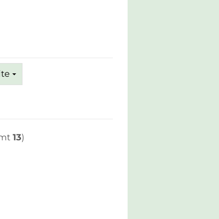
ite
amt
13
)