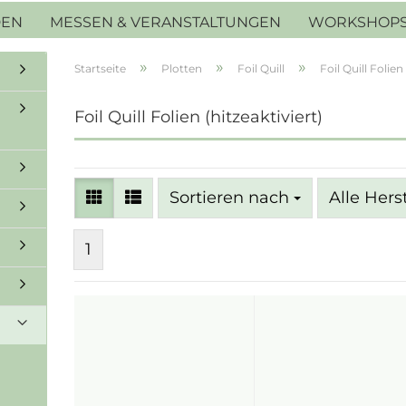
DEN
MESSEN & VERANSTALTUNGEN
WORKSHOP
»
»
»
Startseite
Plotten
Foil Quill
Foil Quill Folien
Foil Quill Folien (hitzeaktiviert)
Sortieren nach
Sortieren nach
Alle Hers
1