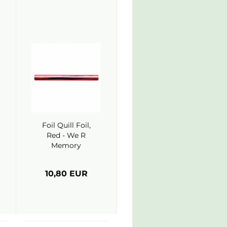
Foil Quill Foil,
Red - We R
Memory
Keepers
10,80 EUR