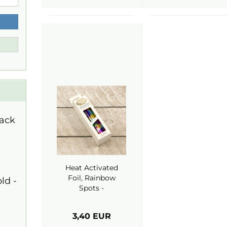
lack
Heat Activated
Foil, Rainbow
old -
Spots -
Couture
Creations
3,40 EUR