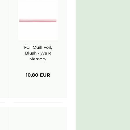
Foil Quill Foil,
Blush - We R
Memory
Keepers
10,80 EUR