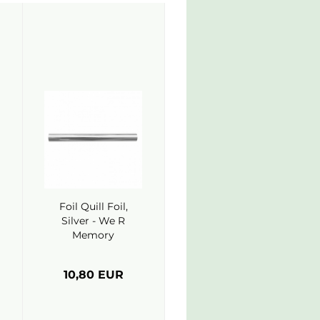
Foil Quill Foil,
Silver - We R
Memory
Keepers
10,80 EUR