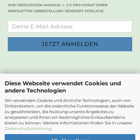
WIR VERSCHICKEN MAXIMAL 1 - 2 X PRO MONAT EINEN
NEWSLETTER (ABBESTELLUNG JEDERZEIT MÖGLICH)
KONTAKT
Diese Webseite verwendet Cookies und
andere Technologien
Die Papierwerkstatt
Dr. Karl Renner-Strasse 23
Wir verwenden Cookies und ähnliche Technologien, auch von
2232 Deutsch-Wagram
Drittanbietern, um die ordentliche Funktionsweise der Website
zu gewährleisten, die Nutzung unseres Angebotes zu
Email: info@diepapierwerkstatt.at
analysieren und Ihnen ein bestmögliches Einkaufserlebnis
Tel. +43 664 5261978
bieten zu können. Weitere Informationen finden Sie in unserer
Kontaktformular
Datenschutzerklärung
.