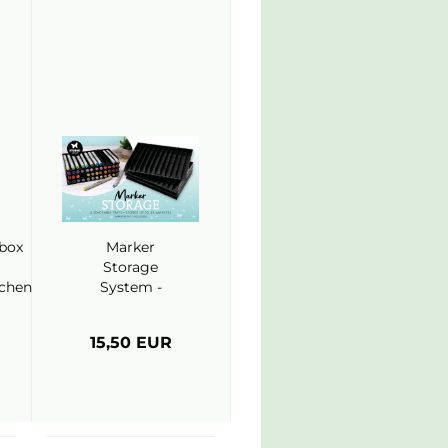
box
Marker
Storage
chen
System -
ce
Studiolight
15,50 EUR