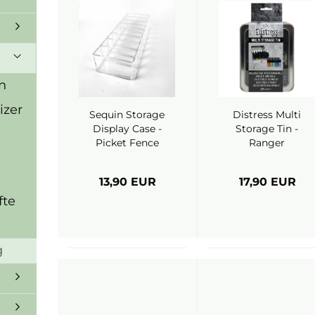
n
izer
Sequin Storage
Distress Multi
Display Case -
Storage Tin -
Picket Fence
Ranger
Studios
13,90 EUR
17,90 EUR
fte
g