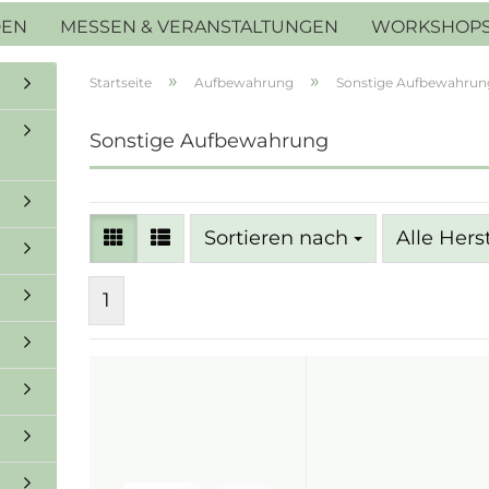
DEN
MESSEN & VERANSTALTUNGEN
WORKSHOP
»
»
Startseite
Aufbewahrung
Sonstige Aufbewahrun
Sonstige Aufbewahrung
Sortieren nach
Sortieren nach
Alle Hers
1