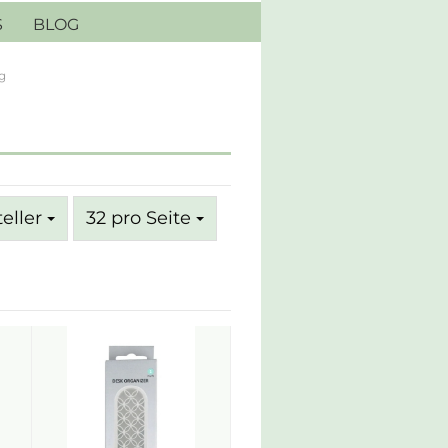
S
BLOG
g
pro Seite
teller
32 pro Seite