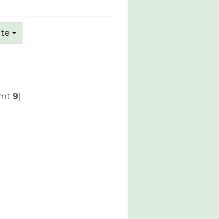
ite
amt
9
)