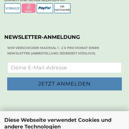
EINFACH UND SICHER BEZAHLEN MIT
NEWSLETTER-ANMELDUNG
WIR VERSCHICKEN MAXIMAL 1 - 2 X PRO MONAT EINEN
NEWSLETTER (ABBESTELLUNG JEDERZEIT MÖGLICH)
KONTAKT
Diese Webseite verwendet Cookies und
andere Technologien
Die Papierwerkstatt