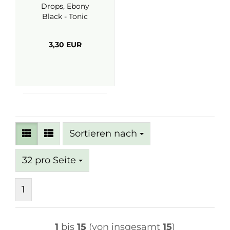
Drops, Ebony
Black - Tonic
Studios
3,30 EUR
Sortieren nach
Sortieren nach
pro Seite
32 pro Seite
1
1
bis
15
(von insgesamt
15
)