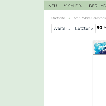
NEU
% SALE %
DER LA
»
Startseite
Stark White Cardstock
90
A
weiter »
Letzter »