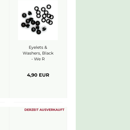
Eyelets &
Washers, Black
- We R
Memory
Keepers
4,90 EUR
DERZEIT AUSVERKAUFT