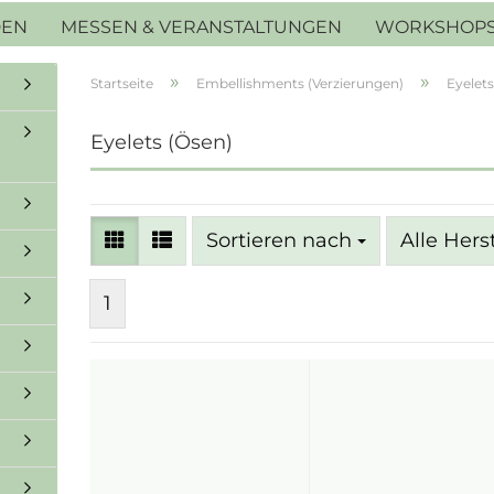
DEN
MESSEN & VERANSTALTUNGEN
WORKSHOP
»
»
Startseite
Embellishments (Verzierungen)
Eyelets
Eyelets (Ösen)
Sortieren nach
Sortieren nach
Alle Hers
1