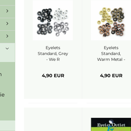
Eyelets
Eyelets
Standard, Grey
Standard,
- We R
Warm Metal -
Memory
We R Memory
Keepers
Keepers
n
4,90 EUR
4,90 EUR
ie