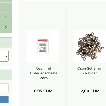
Ösen mit
Ösen-Set 3mm
Unterlegscheibe
- Rayher
5mm,
Jaspisgrün -
Alexandra Renke
6,95 EUR
2,80 EUR