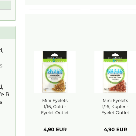
d,
s
d,
e R
Mini Eyelets
Mini Eyelets
s
1/16, Gold -
1/16, Kupfer -
Eyelet Outlet
Eyelet Outlet
4,90 EUR
4,90 EUR