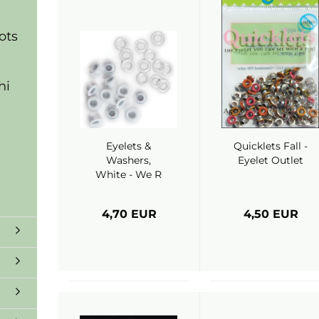
ots
hi
Eyelets &
Quicklets Fall -
Washers,
Eyelet Outlet
White - We R
Memory
Keepers
4,70 EUR
4,50 EUR