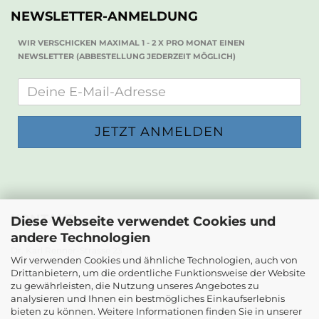
NEWSLETTER-ANMELDUNG
WIR VERSCHICKEN MAXIMAL 1 - 2 X PRO MONAT EINEN
NEWSLETTER (ABBESTELLUNG JEDERZEIT MÖGLICH)
KONTAKT
Diese Webseite verwendet Cookies und
andere Technologien
Die Papierwerkstatt
Dr. Karl Renner-Strasse 23
Wir verwenden Cookies und ähnliche Technologien, auch von
2232 Deutsch-Wagram
Drittanbietern, um die ordentliche Funktionsweise der Website
zu gewährleisten, die Nutzung unseres Angebotes zu
Email: info@diepapierwerkstatt.at
analysieren und Ihnen ein bestmögliches Einkaufserlebnis
Tel. +43 664 5261978
bieten zu können. Weitere Informationen finden Sie in unserer