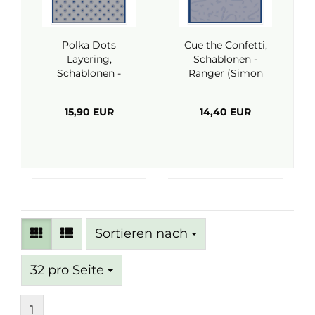
Polka Dots
Cue the Confetti,
Layering,
Schablonen -
Schablonen -
Ranger (Simon
Ranger (Simon
Hurley)
Hurley)
15,90 EUR
14,40 EUR
Sortieren nach
Sortieren nach
pro Seite
32 pro Seite
1