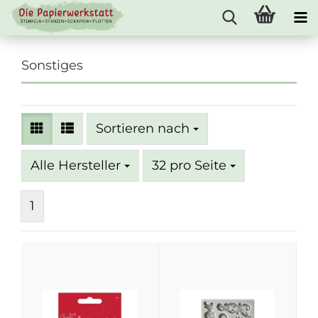
Sonstiges
Sortieren nach
Sortieren nach
pro Seite
Alle Hersteller
32 pro Seite
1