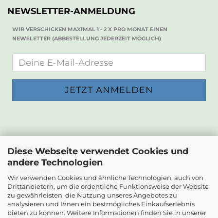
NEWSLETTER-ANMELDUNG
WIR VERSCHICKEN MAXIMAL 1 - 2 X PRO MONAT EINEN
NEWSLETTER (ABBESTELLUNG JEDERZEIT MÖGLICH)
KONTAKT
Diese Webseite verwendet Cookies und
andere Technologien
Die Papierwerkstatt
Dr. Karl Renner-Strasse 23
Wir verwenden Cookies und ähnliche Technologien, auch von
2232 Deutsch-Wagram
Drittanbietern, um die ordentliche Funktionsweise der Website
zu gewährleisten, die Nutzung unseres Angebotes zu
Email: info@diepapierwerkstatt.at
analysieren und Ihnen ein bestmögliches Einkaufserlebnis
Tel. +43 664 5261978
bieten zu können. Weitere Informationen finden Sie in unserer