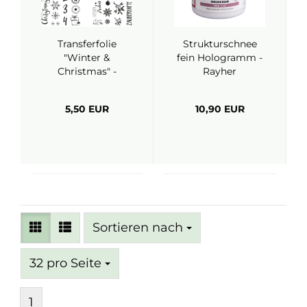
Transferfolie
Strukturschnee
"Winter &
fein Hologramm -
Christmas" -
Rayher
Rayher
5,50 EUR
10,90 EUR
Sortieren nach
Sortieren nach
pro Seite
32 pro Seite
1