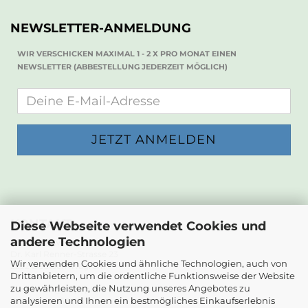
NEWSLETTER-ANMELDUNG
WIR VERSCHICKEN MAXIMAL 1 - 2 X PRO MONAT EINEN
NEWSLETTER (ABBESTELLUNG JEDERZEIT MÖGLICH)
KONTAKT
Diese Webseite verwendet Cookies und
andere Technologien
Die Papierwerkstatt
Dr. Karl Renner-Strasse 23
Wir verwenden Cookies und ähnliche Technologien, auch von
2232 Deutsch-Wagram
Drittanbietern, um die ordentliche Funktionsweise der Website
zu gewährleisten, die Nutzung unseres Angebotes zu
Email: info@diepapierwerkstatt.at
analysieren und Ihnen ein bestmögliches Einkaufserlebnis
Tel. +43 664 5261978