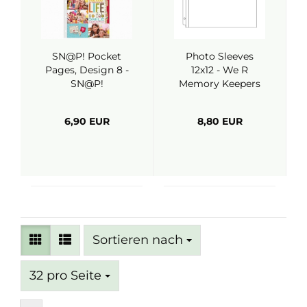
SN@P! Pocket
Photo Sleeves
Pages, Design 8 -
12x12 - We R
SN@P!
Memory Keepers
6,90 EUR
8,80 EUR
Sortieren nach
Sortieren nach
pro Seite
32 pro Seite