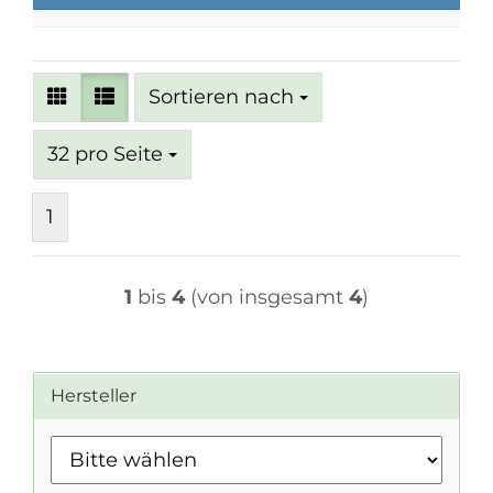
Sortieren nach
Sortieren nach
pro Seite
32 pro Seite
1
1
bis
4
(von insgesamt
4
)
Hersteller