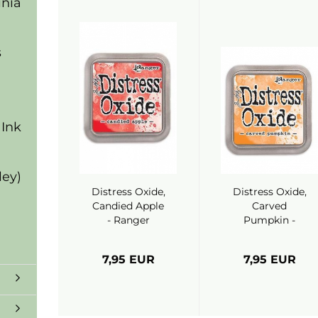
inia
s
 Ink
ley)
Distress Oxide,
Distress Oxide,
Candied Apple
Carved
- Ranger
Pumpkin -
Ranger
7,95 EUR
7,95 EUR