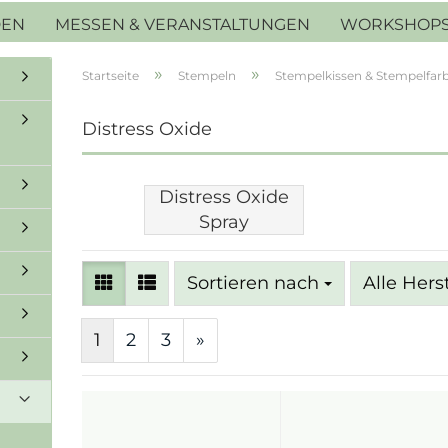
DEN
MESSEN & VERANSTALTUNGEN
WORKSHOP
»
»
Startseite
Stempeln
Stempelkissen & Stempelfar
Distress Oxide
Distress Oxide
Spray
Sortieren nach
Sortieren nach
Alle Hers
1
2
3
»