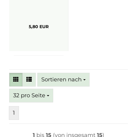
5,80 EUR
Sortieren nach
Sortieren nach
pro Seite
32 pro Seite
1
1
bis
15
(von insgesamt
15
)