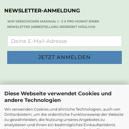
NEWSLETTER-ANMELDUNG
WIR VERSCHICKEN MAXIMAL 1 - 2 X PRO MONAT EINEN
NEWSLETTER (ABBESTELLUNG JEDERZEIT MÖGLICH)
KONTAKT
Diese Webseite verwendet Cookies und
andere Technologien
Die Papierwerkstatt
Dr. Karl Renner-Strasse 23
Wir verwenden Cookies und ähnliche Technologien, auch von
2232 Deutsch-Wagram
Drittanbietern, um die ordentliche Funktionsweise der Website
zu gewährleisten, die Nutzung unseres Angebotes zu
Email: info@diepapierwerkstatt.at
analysieren und Ihnen ein bestmögliches Einkaufserlebnis
Tel. +43 664 5261978