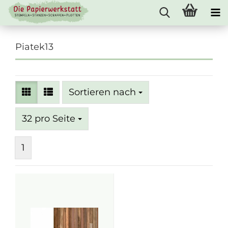
Piatek13
Sortieren nach
Sortieren nach
pro Seite
32 pro Seite
1