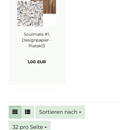
Soulmate #1,
Designpapier -
Piatek13
1,00 EUR
Sortieren nach
Sortieren nach
pro Seite
32 pro Seite