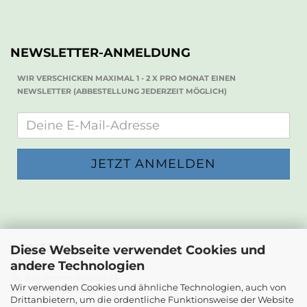
NEWSLETTER-ANMELDUNG
WIR VERSCHICKEN MAXIMAL 1 - 2 X PRO MONAT EINEN
NEWSLETTER (ABBESTELLUNG JEDERZEIT MÖGLICH)
KONTAKT
Diese Webseite verwendet Cookies und
andere Technologien
Die Papierwerkstatt
Dr. Karl Renner-Strasse 23
Wir verwenden Cookies und ähnliche Technologien, auch von
2232 Deutsch-Wagram
Drittanbietern, um die ordentliche Funktionsweise der Website