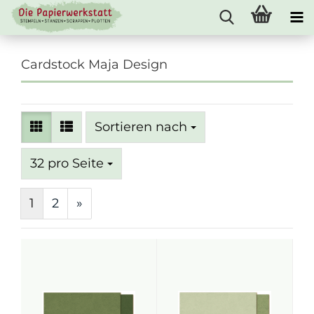
Cardstock Maja Design
Sortieren nach
Sortieren nach
pro Seite
32 pro Seite
1
2
»