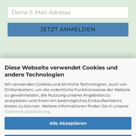
KONTAKT
Diese Webseite verwendet Cookies und
andere Technologien
Die Papierwerkstatt
Dr. Karl Renner-Strasse 23
Wir verwenden Cookies und ähnliche Technologien, auch von
2232 Deutsch-Wagram
Drittanbietern, um die ordentliche Funktionsweise der Website
zu gewährleisten, die Nutzung unseres Angebotes zu
Email: info@diepapierwerkstatt.at
analysieren und Ihnen ein bestmögliches Einkaufserlebnis
Tel. +43 664 5261978
bieten zu können. Weitere Informationen finden Sie in unserer
Kontaktformular
Datenschutzerklärung
.
Alle Akzeptieren
Ladenöffnungszeiten