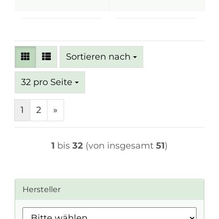
Sortieren nach
Sortieren nach
pro Seite
32 pro Seite
1
2
»
1
bis
32
(von insgesamt
51
)
Hersteller