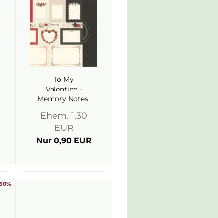
To My
Valentine -
Memory Notes,
Designpapier -
Ehem. 1,30
Pion Design
EUR
Nur 0,90 EUR
-30%