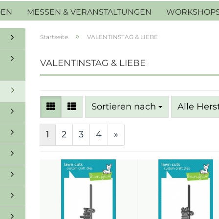
DEN
MESSEN & VERANSTALTUNGEN
WORKSHOP
»
Startseite
VALENTINSTAG & LIEBE
VALENTINSTAG & LIEBE
Sortieren nach
Sortieren nach
Alle Hers
1
2
3
4
»