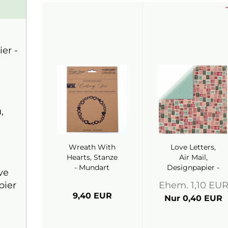
er -
,
Wreath With
Love Letters,
Hearts, Stanze
Air Mail,
- Mundart
Designpapier -
ve
Stempel
BoBunny
pier
Ehem. 1,10 EU
9,40 EUR
Nur 0,40 EUR