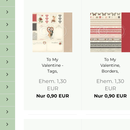
To My
To My
Valentine -
Valentine,
Tags,
Borders,
Designpapier -
Designpapier -
Ehem. 1,30
Ehem. 1,30
Pion Design
Pion Design
EUR
EUR
Nur 0,90 EUR
Nur 0,90 EUR