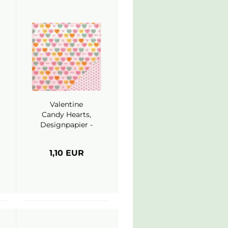
Valentine
Candy Hearts,
Designpapier -
American
Crafts
1,10 EUR