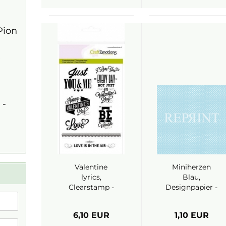
,
Pion
 -
Valentine
Miniherzen
lyrics,
Blau,
Clearstamp -
Designpapier -
CraftEmotions
Reprint
6,10 EUR
1,10 EUR