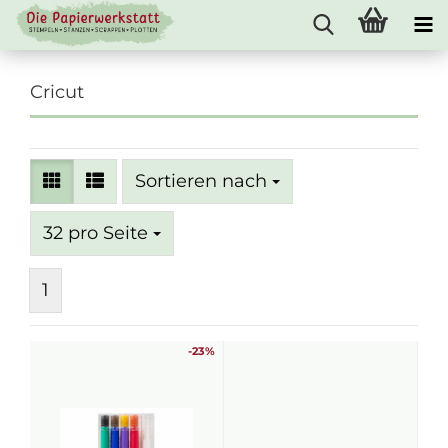
Cricut
Sortieren nach
Sortieren nach
pro Seite
32 pro Seite
1
-23%