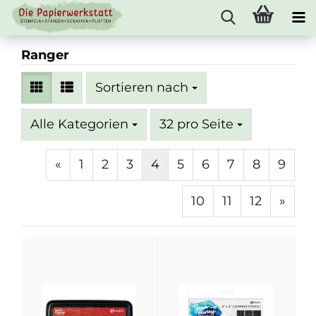
Ranger
Sortieren nach
Sortieren nach
pro Seite
Alle Kategorien
32 pro Seite
«
1
2
3
4
5
6
7
8
9
10
11
12
»