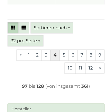
Sortieren nach
Sortieren nach
pro Seite
32 pro Seite
«
1
2
3
4
5
6
7
8
9
10
11
12
»
97
bis
128
(von insgesamt
361
)
Hersteller