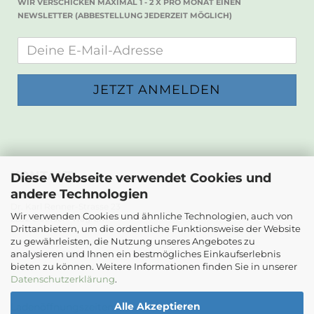
WIR VERSCHICKEN MAXIMAL 1 - 2 X PRO MONAT EINEN
NEWSLETTER (ABBESTELLUNG JEDERZEIT MÖGLICH)
KONTAKT
Diese Webseite verwendet Cookies und
andere Technologien
Die Papierwerkstatt
Dr. Karl Renner-Strasse 23
Wir verwenden Cookies und ähnliche Technologien, auch von
2232 Deutsch-Wagram
Drittanbietern, um die ordentliche Funktionsweise der Website
zu gewährleisten, die Nutzung unseres Angebotes zu
Email: info@diepapierwerkstatt.at
analysieren und Ihnen ein bestmögliches Einkaufserlebnis
Tel. +43 664 5261978
bieten zu können. Weitere Informationen finden Sie in unserer
Kontaktformular
Datenschutzerklärung
.
Alle Akzeptieren
Ladenöffnungszeiten