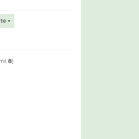
ite
amt
8
)