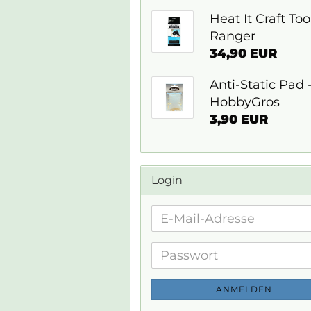
Heat It Craft Tool
Ranger
34,90 EUR
Anti-Static Pad 
HobbyGros
3,90 EUR
Login
E-
Mail-
Adresse
Passwort
ANMELDEN