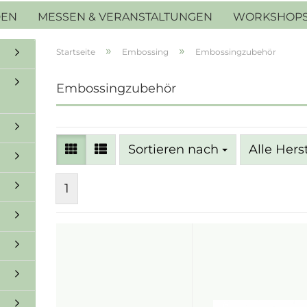
DEN
MESSEN & VERANSTALTUNGEN
WORKSHOP
»
»
Startseite
Embossing
Embossingzubehör
Embossingzubehör
Sortieren nach
Sortieren nach
Alle Hers
1