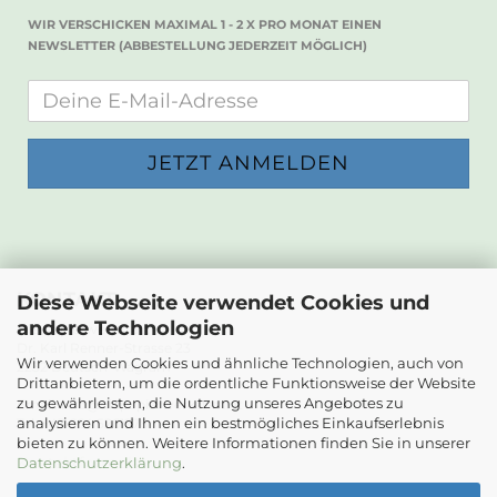
WIR VERSCHICKEN MAXIMAL 1 - 2 X PRO MONAT EINEN
NEWSLETTER (ABBESTELLUNG JEDERZEIT MÖGLICH)
KONTAKT
Diese Webseite verwendet Cookies und
andere Technologien
Die Papierwerkstatt
Dr. Karl Renner-Strasse 23
Wir verwenden Cookies und ähnliche Technologien, auch von
2232 Deutsch-Wagram
Drittanbietern, um die ordentliche Funktionsweise der Website
zu gewährleisten, die Nutzung unseres Angebotes zu
Email: info@diepapierwerkstatt.at
analysieren und Ihnen ein bestmögliches Einkaufserlebnis
Tel. +43 664 5261978
bieten zu können. Weitere Informationen finden Sie in unserer
Kontaktformular
Datenschutzerklärung
.