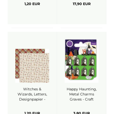
1,20 EUR
17,90 EUR
Witches &
Happy Haunting,
Wizards, Letters,
Metal Charms
Designpapier -
Graves - Craft
Echo Park
Consortium
1,20 EUR
3,80 EUR