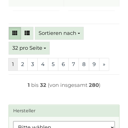
Sortieren nach
Sortieren nach
pro Seite
32 pro Seite
1
2
3
4
5
6
7
8
9
»
1
bis
32
(von insgesamt
280
)
Hersteller