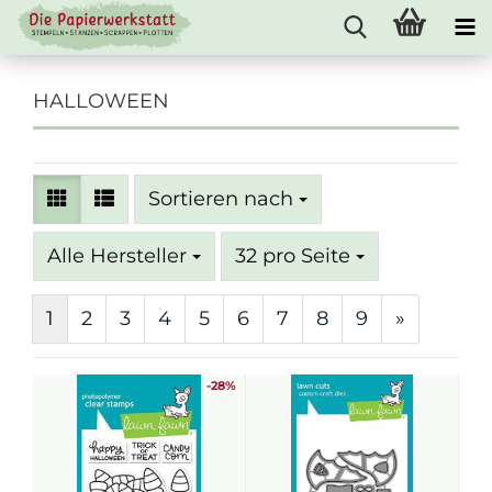
HALLOWEEN
Sortieren nach
Sortieren nach
pro Seite
Alle Hersteller
32 pro Seite
1
2
3
4
5
6
7
8
9
»
-28%