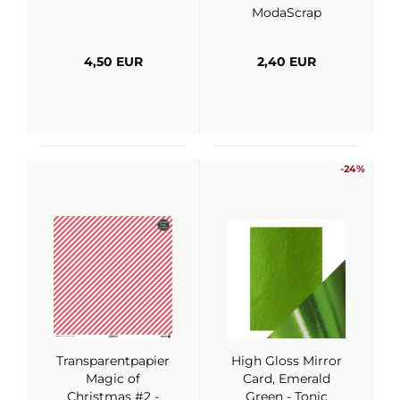
ModaScrap
4,50 EUR
2,40 EUR
-24%
Transparentpapier
High Gloss Mirror
Magic of
Card, Emerald
Christmas #2 -
Green - Tonic