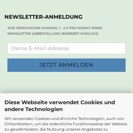
NEWSLETTER-ANMELDUNG
WIR VERSCHICKEN MAXIMAL 1 - 2 X PRO MONAT EINEN
NEWSLETTER (ABBESTELLUNG JEDERZEIT MÖGLICH)
KONTAKT
Diese Webseite verwendet Cookies und
andere Technologien
Die Papierwerkstatt
Dr. Karl Renner-Strasse 23
Wir verwenden Cookies und ähnliche Technologien, auch von
2232 Deutsch-Wagram
Drittanbietern, um die ordentliche Funktionsweise der Website
zu gewährleisten, die Nutzung unseres Angebotes zu
Email: info@diepapierwerkstatt.at