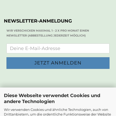
NEWSLETTER-ANMELDUNG
WIR VERSCHICKEN MAXIMAL 1 - 2 X PRO MONAT EINEN
NEWSLETTER (ABBESTELLUNG JEDERZEIT MÖGLICH)
KONTAKT
Diese Webseite verwendet Cookies und
andere Technologien
Die Papierwerkstatt
Dr. Karl Renner-Strasse 23
Wir verwenden Cookies und ähnliche Technologien, auch von
2232 Deutsch-Wagram
Drittanbietern, um die ordentliche Funktionsweise der Website