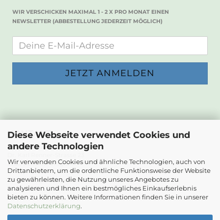
WIR VERSCHICKEN MAXIMAL 1 - 2 X PRO MONAT EINEN
NEWSLETTER (ABBESTELLUNG JEDERZEIT MÖGLICH)
KONTAKT
Diese Webseite verwendet Cookies und
andere Technologien
Die Papierwerkstatt
Dr. Karl Renner-Strasse 23
Wir verwenden Cookies und ähnliche Technologien, auch von
2232 Deutsch-Wagram
Drittanbietern, um die ordentliche Funktionsweise der Website
zu gewährleisten, die Nutzung unseres Angebotes zu
Email: info@diepapierwerkstatt.at
analysieren und Ihnen ein bestmögliches Einkaufserlebnis
Tel. +43 664 5261978
bieten zu können. Weitere Informationen finden Sie in unserer
Kontaktformular
Datenschutzerklärung
.