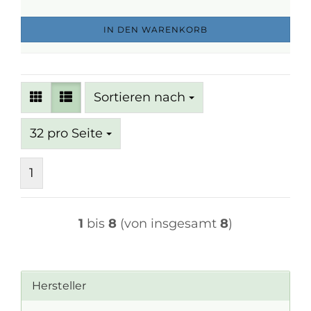
IN DEN WARENKORB
Sortieren nach
Sortieren nach
pro Seite
32 pro Seite
1
1
bis
8
(von insgesamt
8
)
Hersteller