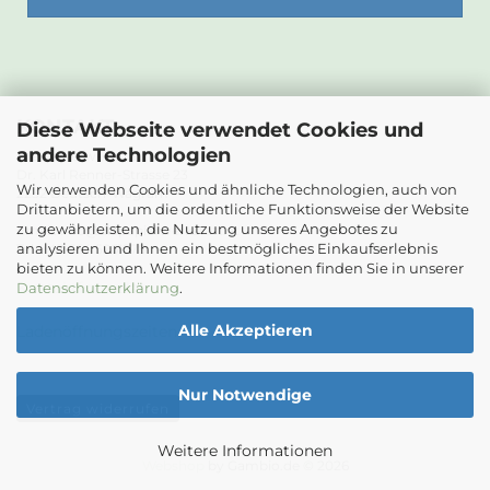
KONTAKT
Diese Webseite verwendet Cookies und
andere Technologien
Die Papierwerkstatt
Dr. Karl Renner-Strasse 23
Wir verwenden Cookies und ähnliche Technologien, auch von
2232 Deutsch-Wagram
Drittanbietern, um die ordentliche Funktionsweise der Website
zu gewährleisten, die Nutzung unseres Angebotes zu
Email: info@diepapierwerkstatt.at
analysieren und Ihnen ein bestmögliches Einkaufserlebnis
Tel. +43 664 5261978
bieten zu können. Weitere Informationen finden Sie in unserer
Kontaktformular
Datenschutzerklärung
.
Alle Akzeptieren
Ladenöffnungszeiten
Nur Notwendige
Vertrag widerrufen
Weitere Informationen
Webshop
by Gambio.de © 2026