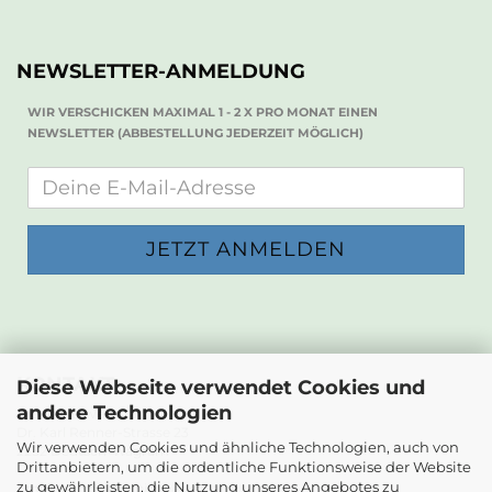
NEWSLETTER-ANMELDUNG
WIR VERSCHICKEN MAXIMAL 1 - 2 X PRO MONAT EINEN
NEWSLETTER (ABBESTELLUNG JEDERZEIT MÖGLICH)
KONTAKT
Diese Webseite verwendet Cookies und
andere Technologien
Die Papierwerkstatt
Dr. Karl Renner-Strasse 23
Wir verwenden Cookies und ähnliche Technologien, auch von
2232 Deutsch-Wagram
Drittanbietern, um die ordentliche Funktionsweise der Website
zu gewährleisten, die Nutzung unseres Angebotes zu
Email: info@diepapierwerkstatt.at