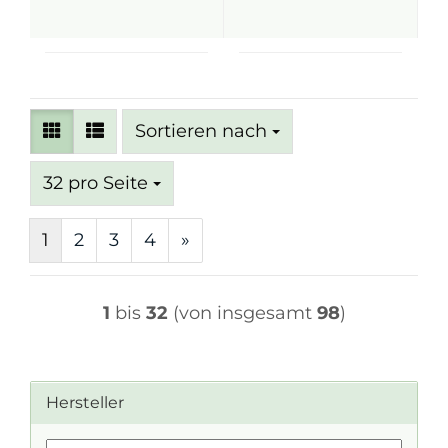
Sortieren nach
Sortieren nach
pro Seite
32 pro Seite
1
2
3
4
»
1
bis
32
(von insgesamt
98
)
Hersteller