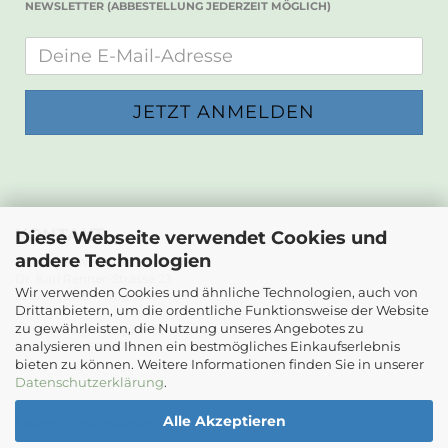
NEWSLETTER (ABBESTELLUNG JEDERZEIT MÖGLICH)
KONTAKT
Diese Webseite verwendet Cookies und
andere Technologien
Die Papierwerkstatt
Dr. Karl Renner-Strasse 23
Wir verwenden Cookies und ähnliche Technologien, auch von
2232 Deutsch-Wagram
Drittanbietern, um die ordentliche Funktionsweise der Website
zu gewährleisten, die Nutzung unseres Angebotes zu
Email: info@diepapierwerkstatt.at
analysieren und Ihnen ein bestmögliches Einkaufserlebnis
Tel. +43 664 5261978
bieten zu können. Weitere Informationen finden Sie in unserer
Kontaktformular
Datenschutzerklärung
.
Alle Akzeptieren
Ladenöffnungszeiten