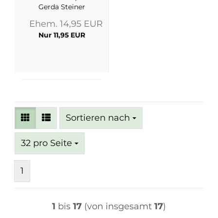
Gerda Steiner
Designs
Ehem. 14,95 EUR
Nur 11,95 EUR
Sortieren nach
Sortieren nach
pro Seite
32 pro Seite
1
1
bis
17
(von insgesamt
17
)