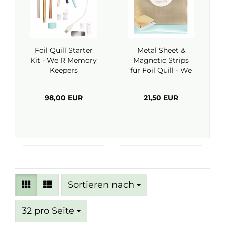
Foil Quill Starter
Metal Sheet &
Kit - We R Memory
Magnetic Strips
Keepers
für Foil Quill - We
R Memory Keepers
98,00 EUR
21,50 EUR
Sortieren nach
Sortieren nach
pro Seite
32 pro Seite