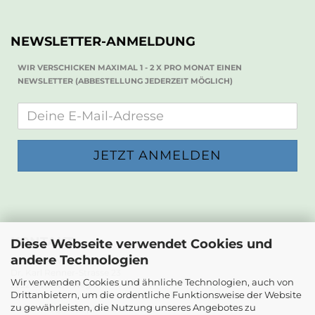
NEWSLETTER-ANMELDUNG
WIR VERSCHICKEN MAXIMAL 1 - 2 X PRO MONAT EINEN
NEWSLETTER (ABBESTELLUNG JEDERZEIT MÖGLICH)
KONTAKT
Diese Webseite verwendet Cookies und
andere Technologien
Die Papierwerkstatt
Dr. Karl Renner-Strasse 23
Wir verwenden Cookies und ähnliche Technologien, auch von
2232 Deutsch-Wagram
Drittanbietern, um die ordentliche Funktionsweise der Website
zu gewährleisten, die Nutzung unseres Angebotes zu
Email: info@diepapierwerkstatt.at