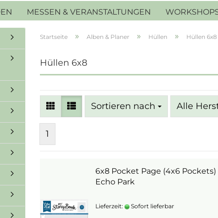
DEN
MESSEN & VERANSTALTUNGEN
WORKSHOP
»
»
»
Startseite
Alben & Planer
Hüllen
Hüllen 6x8
Hüllen 6x8
Sortieren nach
Sortieren nach
Alle Hers
1
6x8 Pocket Page (4x6 Pockets) 
Echo Park
Lieferzeit:
Sofort lieferbar