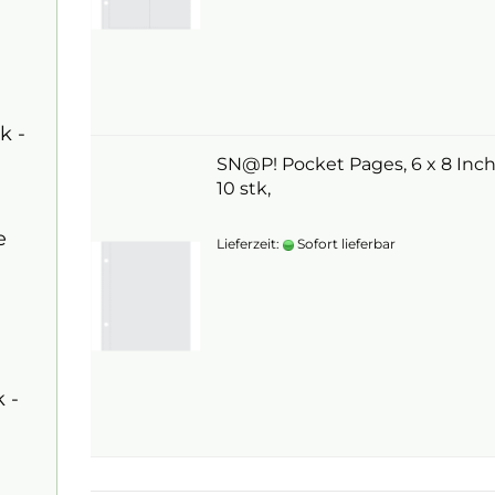
k -
SN@P! Pocket Pages, 6 x 8 Inch
10 stk,
e
Lieferzeit:
Sofort lieferbar
 -