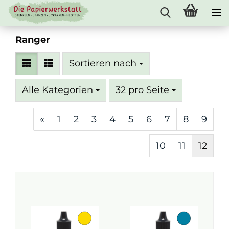
Ranger
Sortieren nach
Sortieren nach
pro Seite
Alle Kategorien
32 pro Seite
«
1
2
3
4
5
6
7
8
9
10
11
12