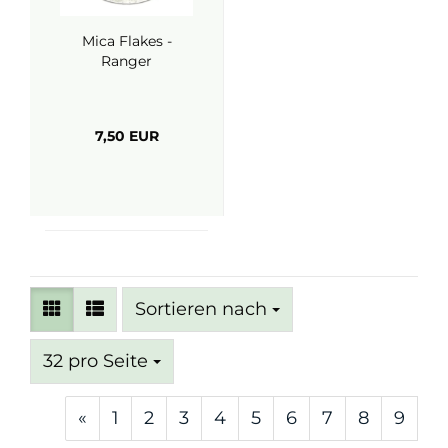
Mica Flakes -
Ranger
7,50 EUR
Sortieren nach
Sortieren nach
pro Seite
32 pro Seite
«
1
2
3
4
5
6
7
8
9