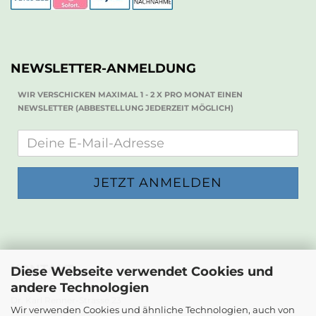
NEWSLETTER-ANMELDUNG
WIR VERSCHICKEN MAXIMAL 1 - 2 X PRO MONAT EINEN
NEWSLETTER (ABBESTELLUNG JEDERZEIT MÖGLICH)
KONTAKT
Diese Webseite verwendet Cookies und
andere Technologien
Die Papierwerkstatt
Dr. Karl Renner-Strasse 23
Wir verwenden Cookies und ähnliche Technologien, auch von
2232 Deutsch-Wagram