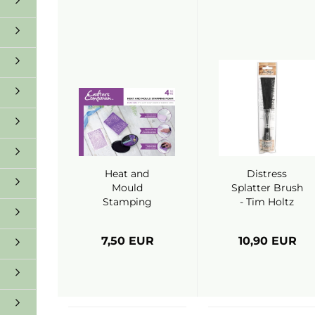
Heat and
Distress
Mould
Splatter Brush
Stamping
- Tim Holtz
Foam -
(Ranger)
Crafter's
7,50 EUR
10,90 EUR
Companion