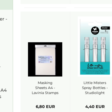
r -
-
Masking
Little Misters
Sheets A4 -
Spray Bottles -
 A4
Lavinia Stamps
Studiolight
s
6,80 EUR
4,40 EUR