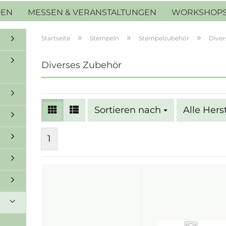
DEN
MESSEN & VERANSTALTUNGEN
WORKSHOP
»
»
»
Startseite
Stempeln
Stempelzubehör
Diver
Diverses Zubehör
Sortieren nach
Sortieren nach
Alle Hers
1