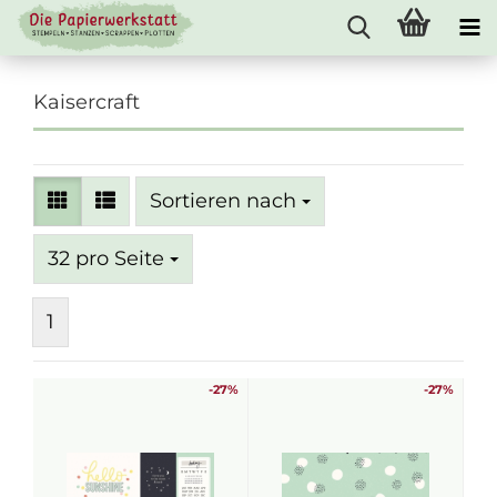
Kaisercraft
Sortieren nach
Sortieren nach
pro Seite
32 pro Seite
1
-27%
-27%