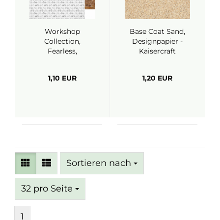
Workshop
Base Coat Sand,
Collection,
Designpapier -
Fearless,
Kaisercraft
Designpapier -
Kaisercraft
1,10 EUR
1,20 EUR
Sortieren nach
Sortieren nach
pro Seite
32 pro Seite
1