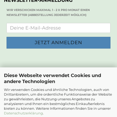
NEWSLETTER-ANMELDUNG
WIR VERSCHICKEN MAXIMAL 1 - 2 X PRO MONAT EINEN
NEWSLETTER (ABBESTELLUNG JEDERZEIT MÖGLICH)
KONTAKT
Diese Webseite verwendet Cookies und
andere Technologien
Die Papierwerkstatt
Dr. Karl Renner-Strasse 23
Wir verwenden Cookies und ähnliche Technologien, auch von
2232 Deutsch-Wagram
Drittanbietern, um die ordentliche Funktionsweise der Website
zu gewährleisten, die Nutzung unseres Angebotes zu
Email: info@diepapierwerkstatt.at
analysieren und Ihnen ein bestmögliches Einkaufserlebnis
Tel. +43 664 5261978
bieten zu können. Weitere Informationen finden Sie in unserer
Kontaktformular
Datenschutzerklärung
.