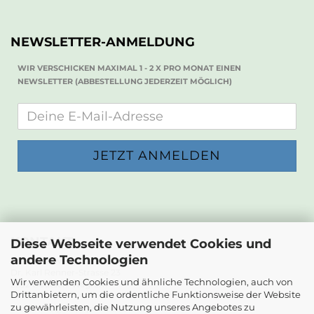
NEWSLETTER-ANMELDUNG
WIR VERSCHICKEN MAXIMAL 1 - 2 X PRO MONAT EINEN
NEWSLETTER (ABBESTELLUNG JEDERZEIT MÖGLICH)
KONTAKT
Diese Webseite verwendet Cookies und
andere Technologien
Die Papierwerkstatt
Dr. Karl Renner-Strasse 23
Wir verwenden Cookies und ähnliche Technologien, auch von
2232 Deutsch-Wagram
Drittanbietern, um die ordentliche Funktionsweise der Website
zu gewährleisten, die Nutzung unseres Angebotes zu
Email: info@diepapierwerkstatt.at