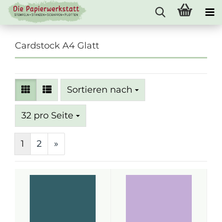
Cardstock A4 Glatt
Sortieren nach
Sortieren nach
pro Seite
32 pro Seite
1
2
»