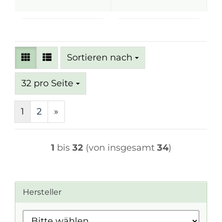
Sortieren nach
Sortieren nach
pro Seite
32 pro Seite
1
2
»
1
bis
32
(von insgesamt
34
)
Hersteller