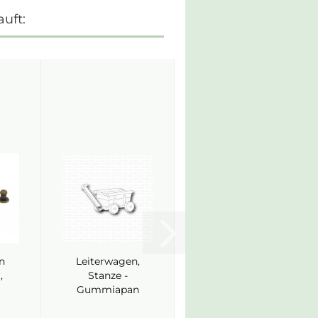
uft:
n
Leiterwagen,
,
Stanze -
Gummiapan