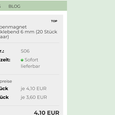
S
BLOG
TOP
ibenmagnet
tklebend 6 mm (20 Stück
aar)
.:
S06
zeit:
Sofort
lieferbar
lpreise
tück
je 4,10 EUR
tück
je 3,60 EUR
4,10 EUR