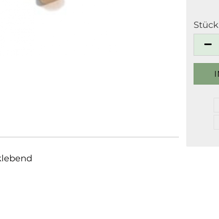
Stück
Stück
tklebend