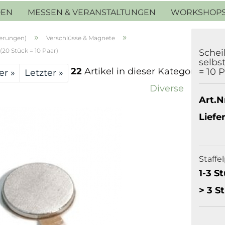
DEN
MESSEN & VERANSTALTUNGEN
WORKSHOP
»
»
ierungen)
Verschlüsse & Magnete
20 Stück = 10 Paar)
Sche
selbs
22
Artikel in dieser Kategorie
= 10 P
er »
Letzter »
Diverse
Art.Nr
Liefer
Staffe
1-3 S
> 3 S