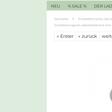
NEU
% SALE %
DER LA
»
Startseite
Embellishments (Verz
Scheibenmagnet selbstklebend 6 mm (
« Erster
« zurück
weit