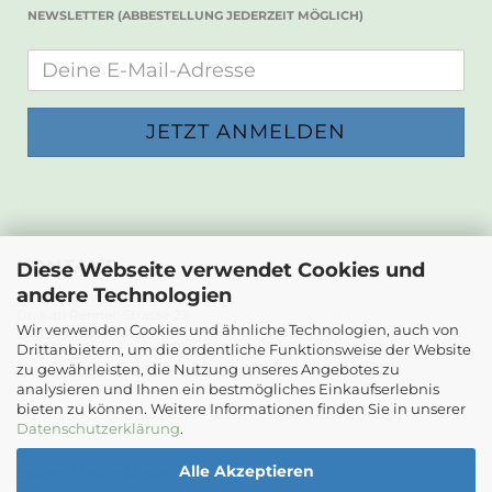
NEWSLETTER (ABBESTELLUNG JEDERZEIT MÖGLICH)
KONTAKT
Diese Webseite verwendet Cookies und
andere Technologien
Die Papierwerkstatt
Dr. Karl Renner-Strasse 23
Wir verwenden Cookies und ähnliche Technologien, auch von
2232 Deutsch-Wagram
Drittanbietern, um die ordentliche Funktionsweise der Website
zu gewährleisten, die Nutzung unseres Angebotes zu
Email: info@diepapierwerkstatt.at
analysieren und Ihnen ein bestmögliches Einkaufserlebnis
Tel. +43 664 5261978
bieten zu können. Weitere Informationen finden Sie in unserer
Kontaktformular
Datenschutzerklärung
.
Alle Akzeptieren
Ladenöffnungszeiten