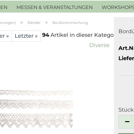
DEN
MESSEN & VERANSTALTUNGEN
WORKSHOP
»
»
ierungen)
Bänder
Bordürenmischung
Bord
94
Artikel in dieser Kategorie
er »
Letzter »
Diverse
Art.Nr
Liefer
Stück
Stück