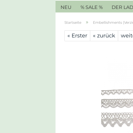
NEU
% SALE %
DER LA
»
Startseite
Embellishments (Verz
« Erster
« zurück
weit