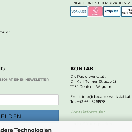
EINFACH UND SICHER BEZAHLEN MI
rmular
NG
KONTAKT
Die Papierwerkstatt
O MONAT EINEN NEWSLETTER
Dr. Karl Renner-Strasse 23
2232 Deutsch-Wagram
Email: info@diepapierwerkstatt.at
Tel. +43 664 5261978
Kontaktformular
Ladenöffnungszeiten
ndere Technologien