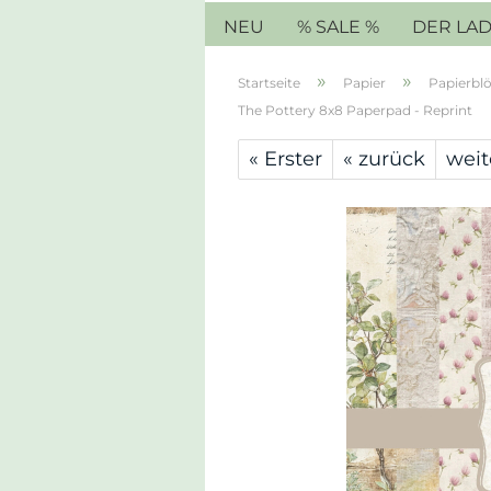
NEU
% SALE %
DER LA
»
»
Startseite
Papier
Papierblö
The Pottery 8x8 Paperpad - Reprint
« Erster
« zurück
weit