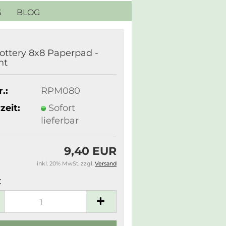
S
BLOG
ottery 8x8 Paperpad -
nt
.:
RPM080
zeit:
Sofort
lieferbar
9,40 EUR
inkl. 20% MwSt. zzgl.
Versand
: