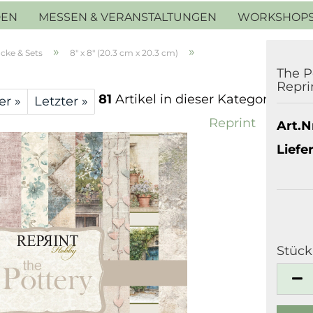
DEN
MESSEN & VERANSTALTUNGEN
WORKSHOP
»
»
cke & Sets
8" x 8" (20.3 cm x 20.3 cm)
The P
Repri
81
Artikel in dieser Kategorie
er »
Letzter »
Reprint
Art.Nr
Liefer
Stück
Stück