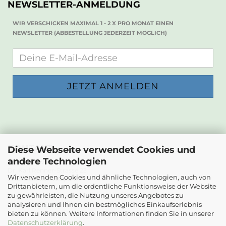
NEWSLETTER-ANMELDUNG
WIR VERSCHICKEN MAXIMAL 1 - 2 X PRO MONAT EINEN
NEWSLETTER (ABBESTELLUNG JEDERZEIT MÖGLICH)
KONTAKT
Diese Webseite verwendet Cookies und
andere Technologien
Die Papierwerkstatt
Dr. Karl Renner-Strasse 23
Wir verwenden Cookies und ähnliche Technologien, auch von
2232 Deutsch-Wagram
Drittanbietern, um die ordentliche Funktionsweise der Website
zu gewährleisten, die Nutzung unseres Angebotes zu
Email: info@diepapierwerkstatt.at
analysieren und Ihnen ein bestmögliches Einkaufserlebnis
Tel. +43 664 5261978
bieten zu können. Weitere Informationen finden Sie in unserer
Kontaktformular
Datenschutzerklärung
.