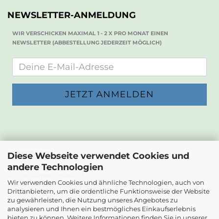
NEWSLETTER-ANMELDUNG
WIR VERSCHICKEN MAXIMAL 1 - 2 X PRO MONAT EINEN
NEWSLETTER (ABBESTELLUNG JEDERZEIT MÖGLICH)
KONTAKT
Diese Webseite verwendet Cookies und
andere Technologien
Die Papierwerkstatt
Dr. Karl Renner-Strasse 23
Wir verwenden Cookies und ähnliche Technologien, auch von
2232 Deutsch-Wagram
Drittanbietern, um die ordentliche Funktionsweise der Website
zu gewährleisten, die Nutzung unseres Angebotes zu
Email: info@diepapierwerkstatt.at
analysieren und Ihnen ein bestmögliches Einkaufserlebnis
Tel. +43 664 5261978
bieten zu können. Weitere Informationen finden Sie in unserer