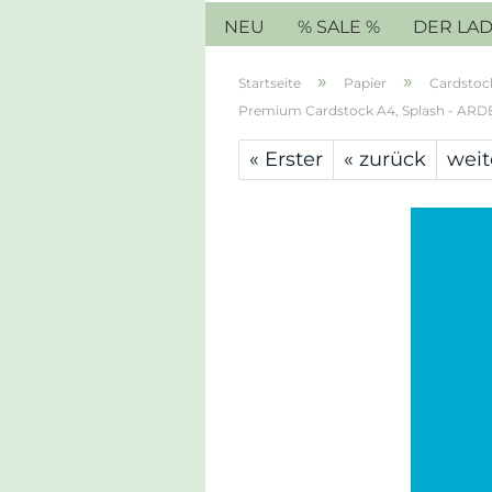
NEU
% SALE %
DER LA
»
»
Startseite
Papier
Cardstoc
Premium Cardstock A4, Splash - ARDE
« Erster
« zurück
weit