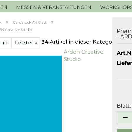
DEN
MESSEN & VERANSTALTUNGEN
WORKSHOP
»
»
k
Cardstock A4 Glatt
N Creative Studio
Premi
- ARD
34
Artikel in dieser Kategorie
er »
Letzter »
Arden Creative
Art.Nr
Studio
Liefer
Blatt:
Blatt