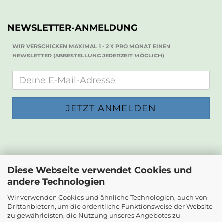
NEWSLETTER-ANMELDUNG
WIR VERSCHICKEN MAXIMAL 1 - 2 X PRO MONAT EINEN
NEWSLETTER (ABBESTELLUNG JEDERZEIT MÖGLICH)
KONTAKT
Diese Webseite verwendet Cookies und
andere Technologien
Die Papierwerkstatt
Dr. Karl Renner-Strasse 23
Wir verwenden Cookies und ähnliche Technologien, auch von
2232 Deutsch-Wagram
Drittanbietern, um die ordentliche Funktionsweise der Website
zu gewährleisten, die Nutzung unseres Angebotes zu
Email: info@diepapierwerkstatt.at