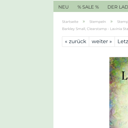
NEU
% SALE %
DER LA
»
»
Startseite
Stempeln
Stemp
Barkley Small, Clearstamp - Lavinia S
« zurück
weiter »
Letz