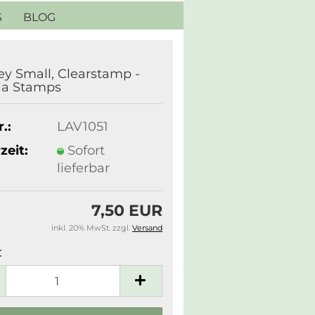
S
BLOG
ey Small, Clearstamp -
ia Stamps
.:
LAV1051
zeit:
Sofort
lieferbar
7,50 EUR
inkl. 20% MwSt. zzgl.
Versand
: