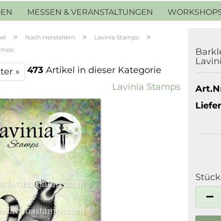
DEN
MESSEN & VERANSTALTUNGEN
WORKSHOP
»
»
»
el
Nach Herstellern
Lavinia Stamps
tamps
Barkl
Lavin
473
Artikel in dieser Kategorie
ter »
Lavinia Stamps
Art.Nr
Liefer
Stück
Stück