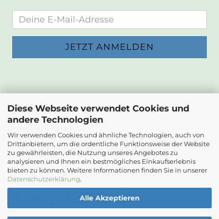
KONTAKT
Diese Webseite verwendet Cookies und
andere Technologien
Die Papierwerkstatt
Dr. Karl Renner-Strasse 23
Wir verwenden Cookies und ähnliche Technologien, auch von
2232 Deutsch-Wagram
Drittanbietern, um die ordentliche Funktionsweise der Website
zu gewährleisten, die Nutzung unseres Angebotes zu
Email: info@diepapierwerkstatt.at
analysieren und Ihnen ein bestmögliches Einkaufserlebnis
Tel. +43 664 5261978
bieten zu können. Weitere Informationen finden Sie in unserer
Kontaktformular
Datenschutzerklärung
.
Alle Akzeptieren
Ladenöffnungszeiten