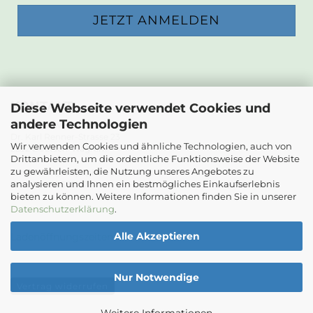
KONTAKT
Diese Webseite verwendet Cookies und
andere Technologien
Die Papierwerkstatt
Dr. Karl Renner-Strasse 23
Wir verwenden Cookies und ähnliche Technologien, auch von
2232 Deutsch-Wagram
Drittanbietern, um die ordentliche Funktionsweise der Website
zu gewährleisten, die Nutzung unseres Angebotes zu
Email: info@diepapierwerkstatt.at
analysieren und Ihnen ein bestmögliches Einkaufserlebnis
Tel. +43 664 5261978
bieten zu können. Weitere Informationen finden Sie in unserer
Kontaktformular
Datenschutzerklärung
.
Alle Akzeptieren
Ladenöffnungszeiten
Nur Notwendige
Vertrag widerrufen