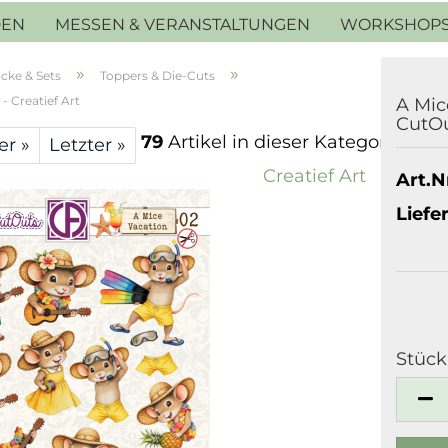
DEN
MESSEN & VERANSTALTUNGEN
WORKSHOP
»
»
cke & Sets
Toppers & Die-Cuts
- Creatief Art
A Mic
CutOu
79
Artikel in dieser Kategorie
er »
Letzter »
Creatief Art
Art.Nr
Liefer
Stück
Stück