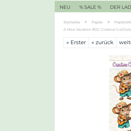
NEU
% SALE %
DER LA
»
»
Startseite
Papier
Papierblö
A Mice Vacation #02, Creative CutOuts 
« Erster
« zurück
weit