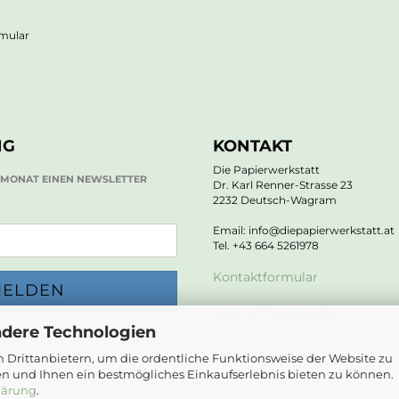
rmular
NG
KONTAKT
Die Papierwerkstatt
O MONAT EINEN NEWSLETTER
Dr. Karl Renner-Strasse 23
2232 Deutsch-Wagram
Email: info@diepapierwerkstatt.at
Tel. +43 664 5261978
Kontaktformular
Ladenöffnungszeiten
ndere Technologien
 Drittanbietern, um die ordentliche Funktionsweise der Website zu
en und Ihnen ein bestmögliches Einkaufserlebnis bieten zu können.
lärung
.