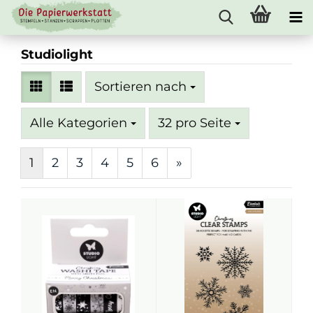
Studiolight
Sortieren nach
Sortieren nach
pro Seite
Alle Kategorien
32 pro Seite
1
2
3
4
5
6
»