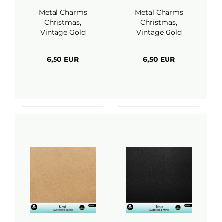
Metal Charms
Metal Charms
Christmas,
Christmas,
Vintage Gold
Vintage Gold
Christmas Trees -
Christmas
Studiolight
Elements -
6,50 EUR
6,50 EUR
Studiolight