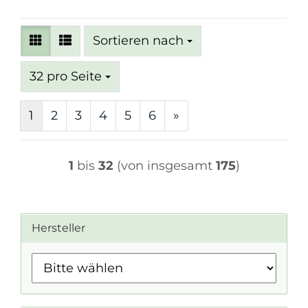
Sortieren nach
Sortieren nach
pro Seite
32 pro Seite
1
2
3
4
5
6
»
1
bis
32
(von insgesamt
175
)
Hersteller