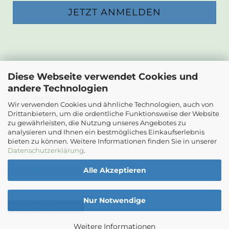
KONTAKT
Diese Webseite verwendet Cookies und
andere Technologien
Die Papierwerkstatt
Dr. Karl Renner-Strasse 23
Wir verwenden Cookies und ähnliche Technologien, auch von
2232 Deutsch-Wagram
Drittanbietern, um die ordentliche Funktionsweise der Website
zu gewährleisten, die Nutzung unseres Angebotes zu
Email: info@diepapierwerkstatt.at
analysieren und Ihnen ein bestmögliches Einkaufserlebnis
Tel. +43 664 5261978
bieten zu können. Weitere Informationen finden Sie in unserer
Kontaktformular
Datenschutzerklärung
.
Alle Akzeptieren
Ladenöffnungszeiten
Nur Notwendige
Vertrag widerrufen
Weitere Informationen